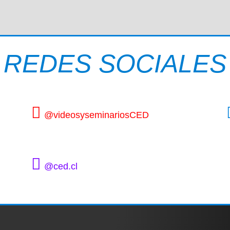
REDES SOCIALES
@videosyseminariosCED
@ced.cl