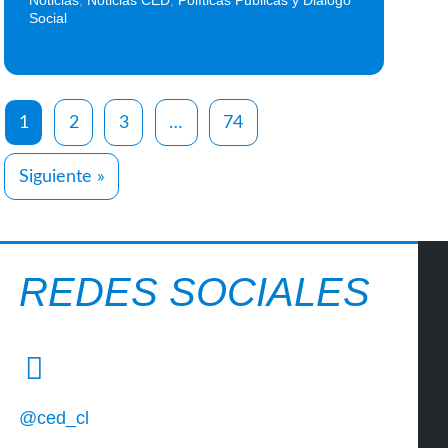
Noticias
,
Noticias CED
,
Políticas Públicas y Diálogo
Social
1
2
3
…
74
Siguiente »
REDES SOCIALES
@ced_cl