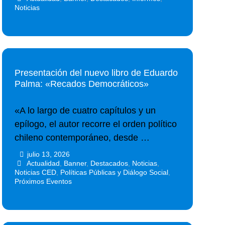
Noticias
Presentación del nuevo libro de Eduardo
Palma: «Recados Democráticos»
«A lo largo de cuatro capítulos y un
epílogo, el autor recorre el orden político
chileno contemporáneo, desde …
julio 13, 2026
•
•
Actualidad
,
Banner
,
Destacados
,
Noticias
,
Noticias CED
,
Políticas Públicas y Diálogo Social
,
Próximos Eventos