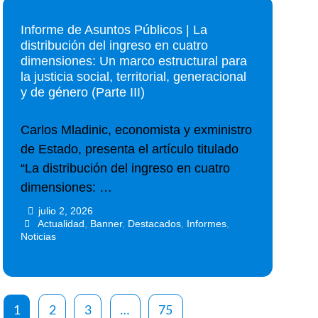
Informe de Asuntos Públicos | La
distribución del ingreso en cuatro
dimensiones: Un marco estructural para
la justicia social, territorial, generacional
y de género (Parte III)
Carlos Mladinic, economista y exministro
de Estado, presenta el artículo titulado
“La distribución del ingreso en cuatro
dimensiones: …
julio 2, 2026
•
•
Actualidad
,
Banner
,
Destacados
,
Informes
,
Noticias
1
2
3
…
75