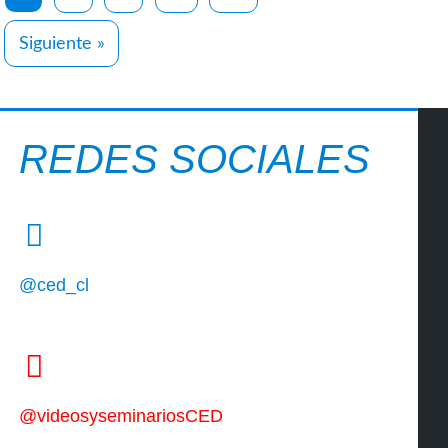
Siguiente »
REDES SOCIALES
@ced_cl
@videosyseminariosCED