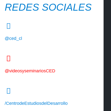
REDES SOCIALES
@ced_cl
@videosyseminariosCED
/CentrodeEstudiosdelDesarrollo