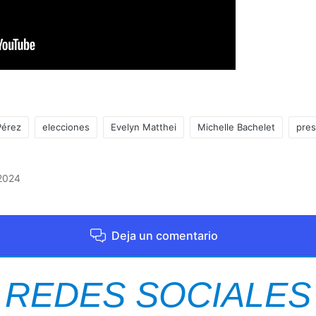
Pérez
elecciones
Evelyn Matthei
Michelle Bachelet
pres
 2024
Deja un comentario
REDES SOCIALES