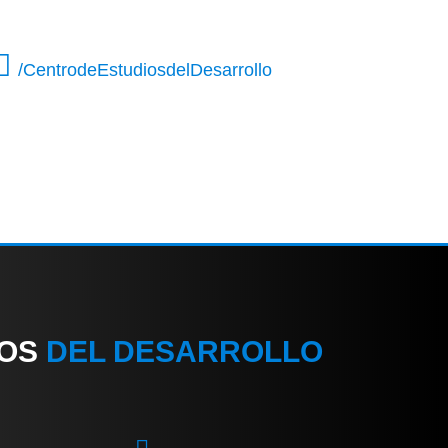
/CentrodeEstudiosdelDesarrollo
IOS
DEL DESARROLLO