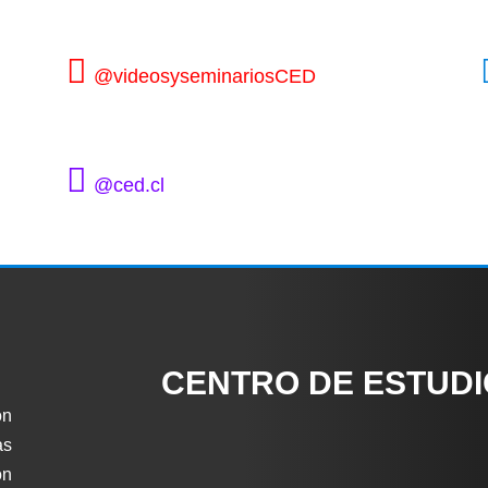
@videosyseminariosCED
@ced.cl
CENTRO DE ESTUD
ón
as
on