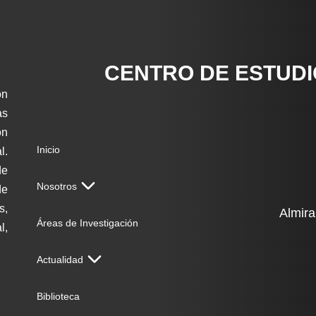
CENTRO DE ESTUD
ón
as
on
Inicio
l.
de
Nosotros
de
s,
Almira
Áreas de Investigación
l,
Actualidad
Biblioteca