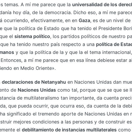
tos temas. A mí me parece que la
universalidad de los der
danía hoy día, de la democracia. Dicho eso, a mí me parec
á ocurriendo, efectivamente, en en
Gaza
, es de un nivel d
ce que la política de Estado que ha tenido el Presidente Bo
 que el
sistema político
, los partidos políticos de nuestro 
que ha tenido nuestro país respecto a una
política de Est
umanos
y que la política de la y que la el tema internacional,
a. Entonces, a mí me parece que en esa línea debiese estar
iendo en Medio Oriente».
s
declaraciones de Netanyahu
en Naciones Unidas dan mue
miento de
Naciones Unidas
como tal, porque que se que se ll
stancia de multilateralismo tan importante, da cuenta pre
da, que pueda ocurrir, que ocurra eso, da cuenta de la debil
ha significado el tremendo aporte de Naciones Unidas en
struir mejores condiciones a las personas y de construir 
emente el
debilitamiento de instancias multilaterales
como 