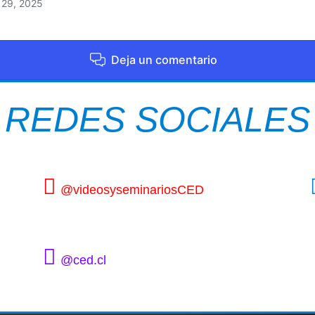
e 29, 2025
Deja un comentario
REDES SOCIALES
@videosyseminariosCED
@ced.cl