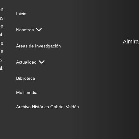
ón
Inicio
as
on
Nosotros
l.
Almira
de
Áreas de Investigación
de
s,
Actualidad
l,
Biblioteca
Multimedia
Archivo Histórico Gabriel Valdés