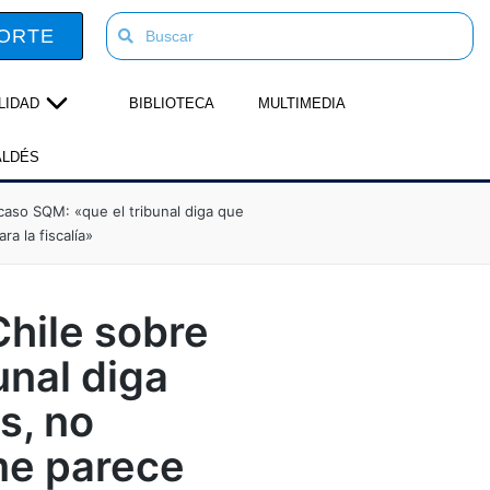
ORTE
LIDAD
BIBLIOTECA
MULTIMEDIA
ALDÉS
caso SQM: «que el tribunal diga que
a la fiscalía»
Chile sobre
unal diga
s, no
 me parece