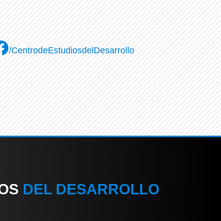
/CentrodeEstudiosdelDesarrollo
IOS
DEL DESARROLLO