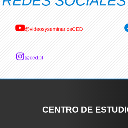
REDES SOCIALES
@videosyseminariosCED
@ced.cl
CENTRO DE ESTUD