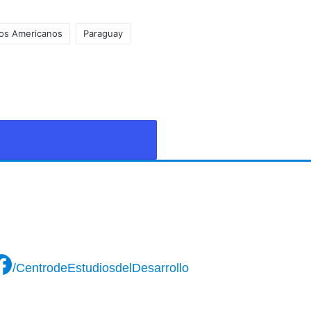
dos Americanos
Paraguay
/CentrodeEstudiosdelDesarrollo