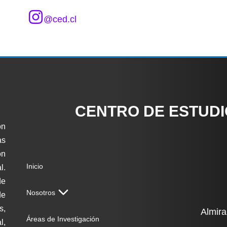
@ced.cl
CENTRO DE ESTUD
ón
as
on
Inicio
l.
de
Nosotros
de
s,
Almira
Áreas de Investigación
l,