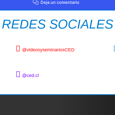
Deja un comentario
REDES SOCIALES
@videosyseminariosCED
@ced.cl