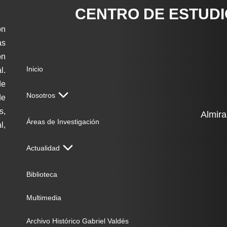
CENTRO DE ESTUD
ón
as
on
Inicio
l.
de
Nosotros
de
s,
Almira
Áreas de Investigación
l,
Actualidad
Biblioteca
Multimedia
Archivo Histórico Gabriel Valdés