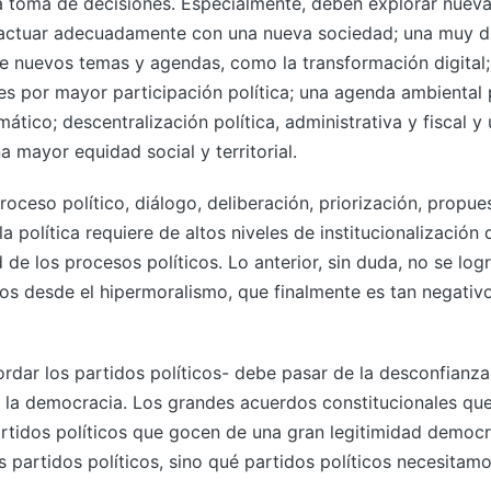
la toma de decisiones. Especialmente, deben explorar nuev
eractuar adecuadamente con una nueva sociedad; una muy di
de nuevos temas y agendas, como la transformación digital
es por mayor participación política; una agenda ambiental 
ático; descentralización política, administrativa y fiscal
a mayor equidad social y territorial.
roceso político, diálogo, deliberación, priorización, propu
 la política requiere de altos niveles de institucionalizació
de los procesos políticos. Lo anterior, sin duda, no se log
s desde el hipermoralismo, que finalmente es tan negativ
rdar los partidos políticos- debe pasar de la desconfianza
a la democracia. Los grandes acuerdos constitucionales qu
artidos políticos que gocen de una gran legitimidad democr
s partidos políticos, sino qué partidos políticos necesitamo