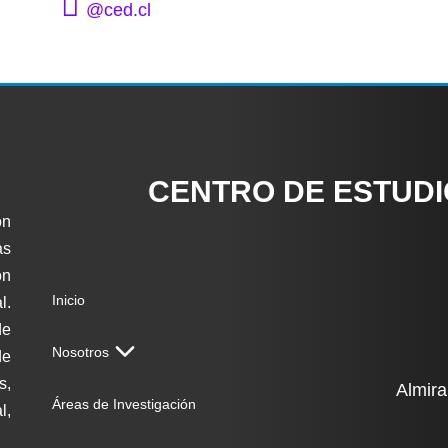
@ced.cl
CENTRO DE ESTUD
ón
as
on
Inicio
l.
de
Nosotros
de
s,
Almira
Áreas de Investigación
l,