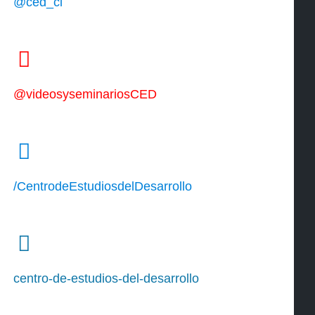
@ced_cl
@videosyseminariosCED
/CentrodeEstudiosdelDesarrollo
centro-de-estudios-del-desarrollo