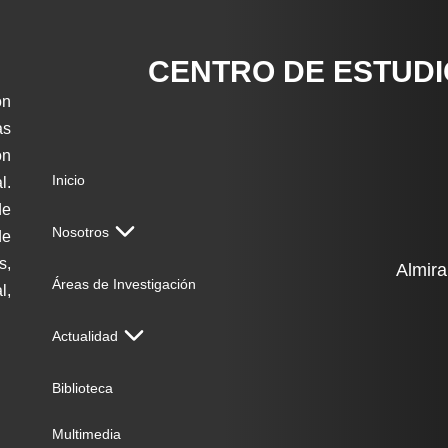
CENTRO DE ESTUD
ón
as
on
Inicio
l.
de
Nosotros
de
s,
Almira
Áreas de Investigación
l,
Actualidad
Biblioteca
Multimedia