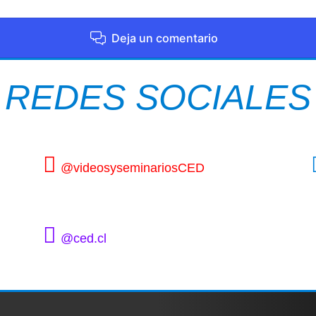
Deja un comentario
REDES SOCIALES
@videosyseminariosCED
@ced.cl