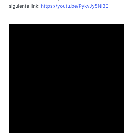
siguiente link:
https://youtu.be/PykvJy5NI3E