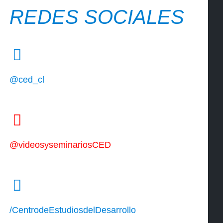
REDES SOCIALES
@ced_cl
@videosyseminariosCED
/CentrodeEstudiosdelDesarrollo