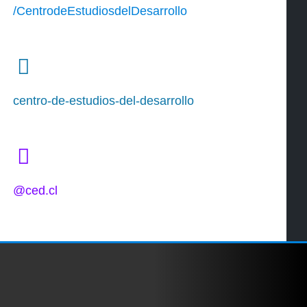
/CentrodeEstudiosdelDesarrollo
centro-de-estudios-del-desarrollo
@ced.cl