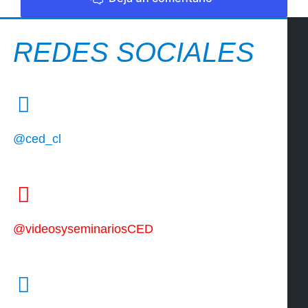
REDES SOCIALES
@ced_cl
@videosyseminariosCED