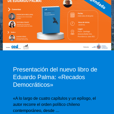
Presentación del nuevo libro de
Eduardo Palma: «Recados
Democráticos»
«A lo largo de cuatro capítulos y un epílogo, el
autor recorre el orden político chileno
contemporáneo, desde …