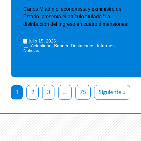
Carlos Mladinic, economista y exministro de
Estado, presenta el artículo titulado “La
distribución del ingreso en cuatro dimensiones:
…
julio 15, 2026
•
Actualidad
,
Banner
,
Destacados
,
Informes
,
Noticias
1
2
3
…
75
Siguiente »