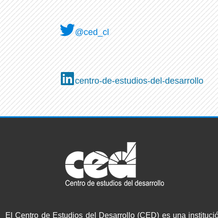
@ced_cl
centro-de-estudios-del-desarrollo
El Centro de Estudios del Desarrollo (CED) es una instituci