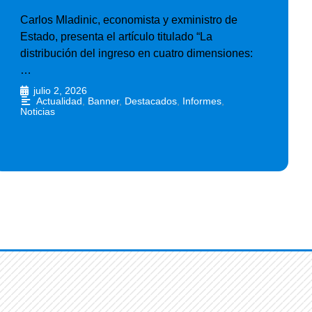
Carlos Mladinic, economista y exministro de
Estado, presenta el artículo titulado “La
distribución del ingreso en cuatro dimensiones:
…
julio 2, 2026
•
Actualidad
,
Banner
,
Destacados
,
Informes
,
Noticias