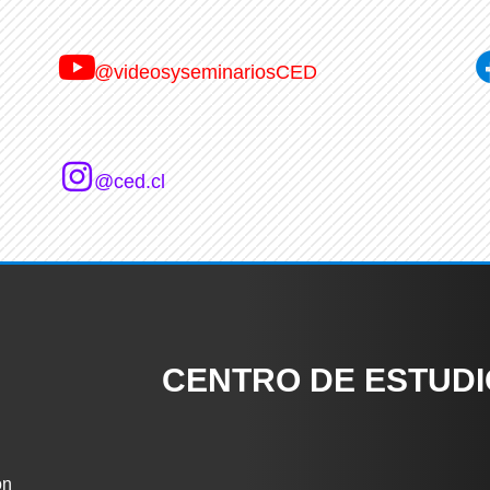
@videosyseminariosCED
@ced.cl
CENTRO DE ESTUD
ón