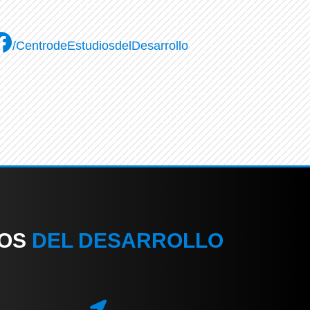
/CentrodeEstudiosdelDesarrollo
IOS
DEL DESARROLLO