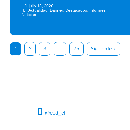
julio 15, 2026
•
•
Actualidad
,
Banner
,
Destacados
,
Informes
,
Noticias
1
2
3
…
75
Siguiente »
@ced_cl