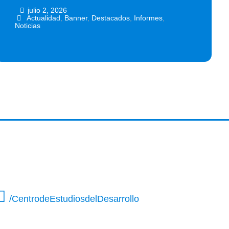
julio 2, 2026
•
•
Actualidad
,
Banner
,
Destacados
,
Informes
,
Noticias
/CentrodeEstudiosdelDesarrollo