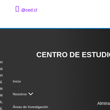
@ced.cl
CENTRO DE ESTUD
ón
as
on
Inicio
l.
de
Nosotros
de
s,
Almira
Áreas de Investigación
l,