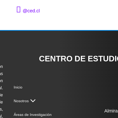
@ced.cl
CENTRO DE ESTUD
ón
as
on
Inicio
l.
de
Nosotros
de
s,
Almira
Áreas de Investigación
l,