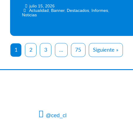
julio 15, 2026
•
•
Actualidad
,
Banner
,
Destacados
,
Informes
,
Noticias
1
2
3
…
75
Siguiente »
@ced_cl