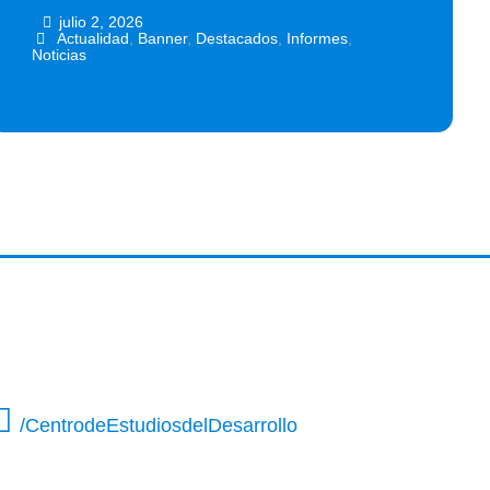
julio 2, 2026
•
•
Actualidad
,
Banner
,
Destacados
,
Informes
,
Noticias
/CentrodeEstudiosdelDesarrollo