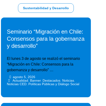
Sustentabilidad y Desarrollo
Seminario “Migración en Chile:
Consensos para la gobernanza
y desarrollo”
El lunes 3 de agosto se realizó el seminario
“Migración en Chile: Consensos para la
gobernanza y desarrollo” …
agosto 5, 2026
•
•
Actualidad
,
Banner
,
Destacados
,
Noticias
,
Noticias CED
,
Políticas Públicas y Diálogo Social