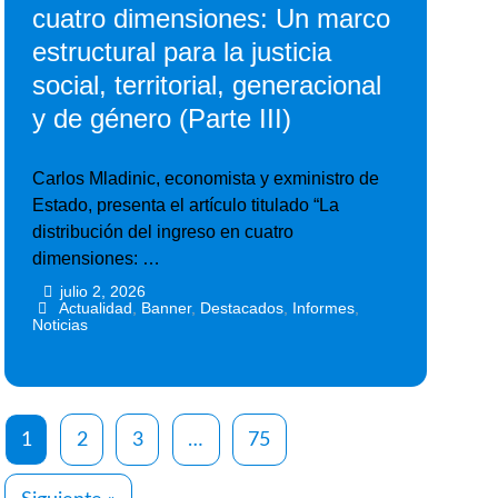
cuatro dimensiones: Un marco
estructural para la justicia
social, territorial, generacional
y de género (Parte III)
Carlos Mladinic, economista y exministro de
Estado, presenta el artículo titulado “La
distribución del ingreso en cuatro
dimensiones: …
julio 2, 2026
•
•
Actualidad
,
Banner
,
Destacados
,
Informes
,
Noticias
1
2
3
…
75