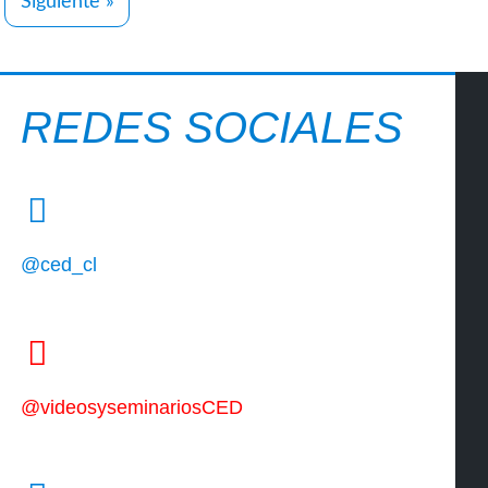
Siguiente »
REDES SOCIALES
@ced_cl
@videosyseminariosCED