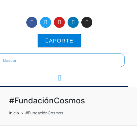
APORTE
#FundaciónCosmos
Inicio
#FundaciónCosmos