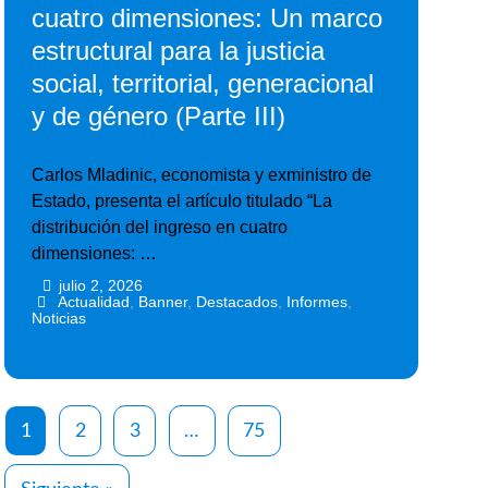
cuatro dimensiones: Un marco
estructural para la justicia
social, territorial, generacional
y de género (Parte III)
Carlos Mladinic, economista y exministro de
Estado, presenta el artículo titulado “La
distribución del ingreso en cuatro
dimensiones: …
julio 2, 2026
•
•
Actualidad
,
Banner
,
Destacados
,
Informes
,
Noticias
1
2
3
…
75