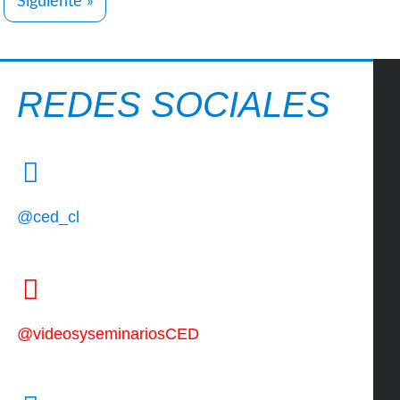
Siguiente »
REDES SOCIALES
@ced_cl
@videosyseminariosCED