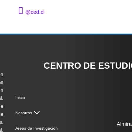
@ced.cl
CENTRO DE ESTUD
ón
as
on
Inicio
l.
de
Nosotros
de
s,
Almira
Áreas de Investigación
l,