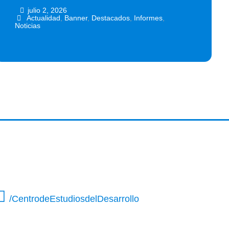
julio 2, 2026
•
•
Actualidad
,
Banner
,
Destacados
,
Informes
,
Noticias
/CentrodeEstudiosdelDesarrollo