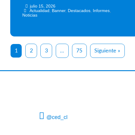
julio 15, 2026
•
•
Actualidad
,
Banner
,
Destacados
,
Informes
,
Noticias
1
2
3
…
75
Siguiente »
@ced_cl