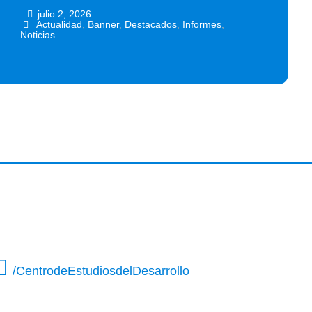
julio 2, 2026
•
•
Actualidad
,
Banner
,
Destacados
,
Informes
,
Noticias
/CentrodeEstudiosdelDesarrollo