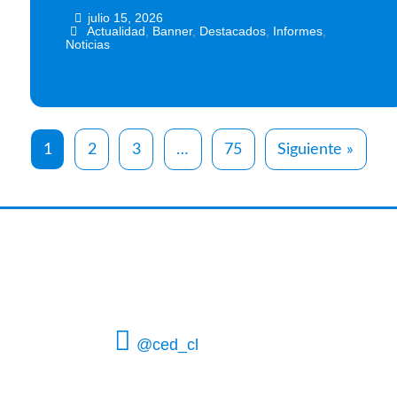
julio 15, 2026
•
•
Actualidad
,
Banner
,
Destacados
,
Informes
,
Noticias
1
2
3
…
75
Siguiente »
@ced_cl