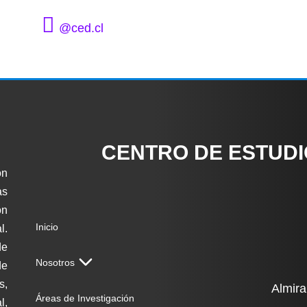
@ced.cl
CENTRO DE ESTUD
ón
as
on
Inicio
l.
de
Nosotros
de
s,
Almira
Áreas de Investigación
l,