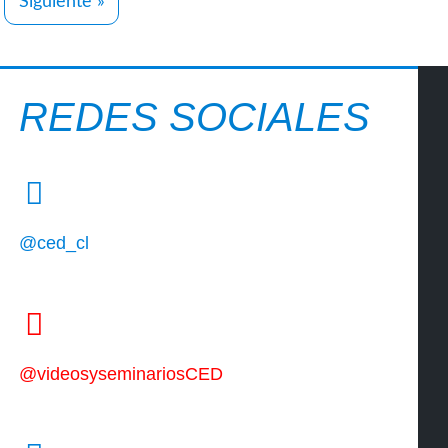
Siguiente »
REDES SOCIALES
@ced_cl
@videosyseminariosCED