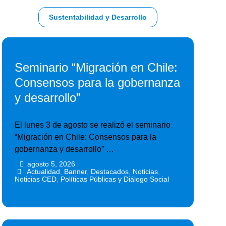
Sustentabilidad y Desarrollo
Seminario “Migración en Chile:
Consensos para la gobernanza
y desarrollo”
El lunes 3 de agosto se realizó el seminario
“Migración en Chile: Consensos para la
gobernanza y desarrollo” …
agosto 5, 2026
•
•
Actualidad
,
Banner
,
Destacados
,
Noticias
,
Noticias CED
,
Políticas Públicas y Diálogo Social