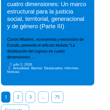
cuatro dimensiones: Un marco
estructural para la justicia
social, territorial, generacional
y de género (Parte III)
Carlos Mladinic, economista y exministro de
Estado, presenta el artículo titulado “La
distribución del ingreso en cuatro
dimensiones: …
julio 2, 2026
•
•
Actualidad
,
Banner
,
Destacados
,
Informes
,
Noticias
1
2
3
…
75