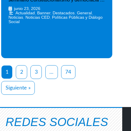
junio 23, 2026
•
Actualidad
,
Banner
,
Destacados
,
General
,
Noticias
,
Noticias CED
,
Políticas Públicas y Diálogo
Social
1
2
3
…
74
Siguiente »
REDES SOCIALES