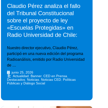
Claudio Pérez analiza el fallo
del Tribunal Constitucional
sobre el proyecto de ley
«Escuelas Protegidas» en
Radio Universidad de Chile:
Nuestro director ejecutivo, Claudio Pérez,
participó en una nueva edición del programa
Radioanálisis, emitido por Radio Universidad
de …
junio 25, 2026
•
Actualidad
,
Banner
,
CED en Prensa
,
Destacados
,
Noticias
,
Noticias CED
,
Políticas
Públicas y Diálogo Social