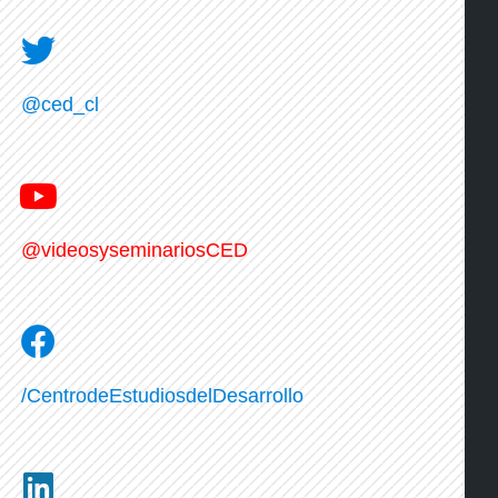
@ced_cl
@videosyseminariosCED
/CentrodeEstudiosdelDesarrollo