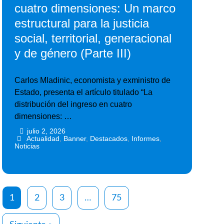
cuatro dimensiones: Un marco
estructural para la justicia
social, territorial, generacional
y de género (Parte III)
Carlos Mladinic, economista y exministro de
Estado, presenta el artículo titulado “La
distribución del ingreso en cuatro
dimensiones: …
julio 2, 2026
•
•
Actualidad
,
Banner
,
Destacados
,
Informes
,
Noticias
1
2
3
…
75