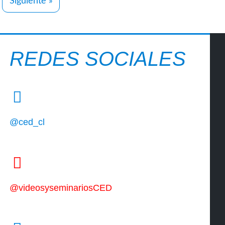
Siguiente »
REDES SOCIALES
@ced_cl
@videosyseminariosCED