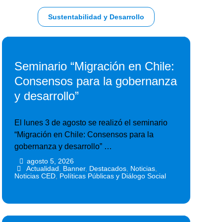
Sustentabilidad y Desarrollo
Seminario “Migración en Chile:
Consensos para la gobernanza
y desarrollo”
El lunes 3 de agosto se realizó el seminario
“Migración en Chile: Consensos para la
gobernanza y desarrollo” …
agosto 5, 2026
•
•
Actualidad
,
Banner
,
Destacados
,
Noticias
,
Noticias CED
,
Políticas Públicas y Diálogo Social