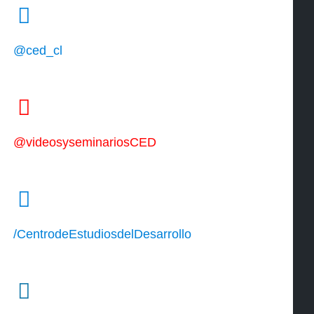
@ced_cl
@videosyseminariosCED
/CentrodeEstudiosdelDesarrollo