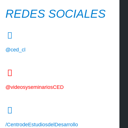
REDES SOCIALES
@ced_cl
@videosyseminariosCED
/CentrodeEstudiosdelDesarrollo