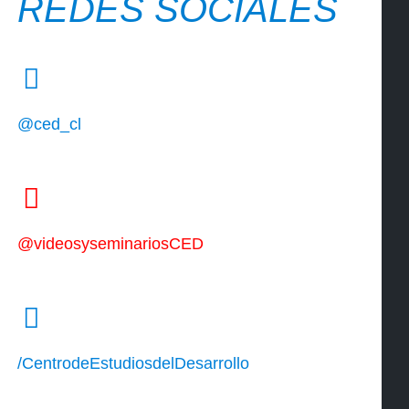
REDES SOCIALES
@ced_cl
@videosyseminariosCED
/CentrodeEstudiosdelDesarrollo