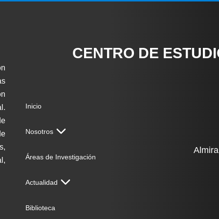
CENTRO DE ESTUD
ón
as
on
Inicio
l.
de
Nosotros
de
s,
Almira
Áreas de Investigación
l,
Actualidad
Biblioteca