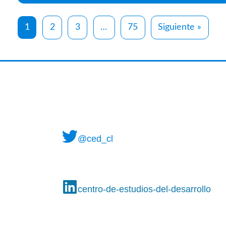
1
2
3
…
75
Siguiente »
@ced_cl
centro-de-estudios-del-desarrollo