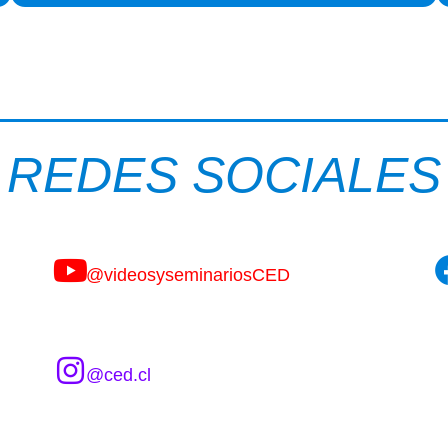
REDES SOCIALES
@videosyseminariosCED
@ced.cl