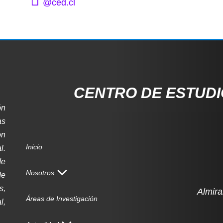
@ced.cl
CENTRO DE ESTUD
ón
as
on
Inicio
l.
de
Nosotros
de
s,
Almira
Áreas de Investigación
l,