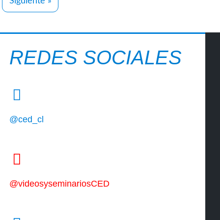
Siguiente »
REDES SOCIALES
@ced_cl
@videosyseminariosCED