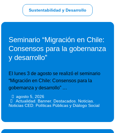
Sustentabilidad y Desarrollo
Seminario “Migración en Chile:
Consensos para la gobernanza
y desarrollo”
El lunes 3 de agosto se realizó el seminario
“Migración en Chile: Consensos para la
gobernanza y desarrollo” …
agosto 5, 2026
•
•
Actualidad
,
Banner
,
Destacados
,
Noticias
,
Noticias CED
,
Políticas Públicas y Diálogo Social