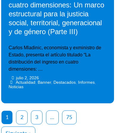
cuatro dimensiones: Un marco
estructural para la justicia
social, territorial, generacional
y de género (Parte III)
Carlos Mladinic, economista y exministro de
Estado, presenta el artículo titulado “La
distribución del ingreso en cuatro
dimensiones: …
julio 2, 2026
•
•
Actualidad
,
Banner
,
Destacados
,
Informes
,
Noticias
1
2
3
…
75