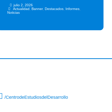
julio 2, 2026
•
•
Actualidad
,
Banner
,
Destacados
,
Informes
,
Noticias
/CentrodeEstudiosdelDesarrollo