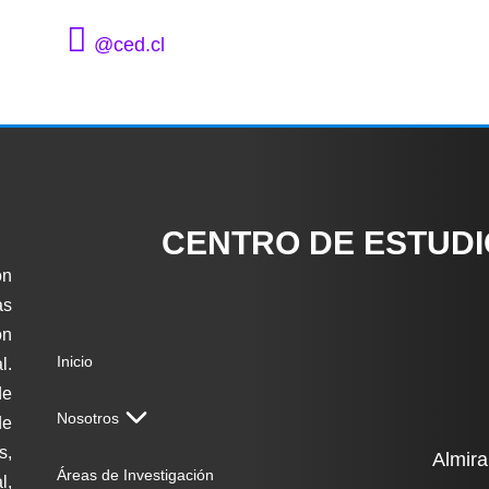
@ced.cl
CENTRO DE ESTUD
ón
as
on
Inicio
l.
de
Nosotros
de
s,
Almira
Áreas de Investigación
l,