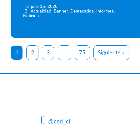
julio 15, 2026
•
•
Actualidad
,
Banner
,
Destacados
,
Informes
,
Noticias
1
2
3
…
75
Siguiente »
@ced_cl