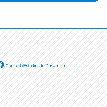
/CentrodeEstudiosdelDesarrollo