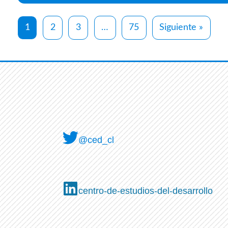
1
2
3
…
75
Siguiente »
@ced_cl
centro-de-estudios-del-desarrollo