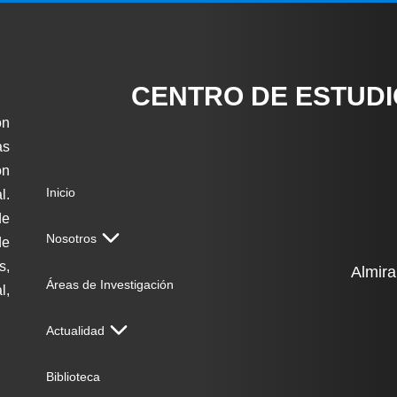
CENTRO DE ESTUD
ón
as
on
Inicio
l.
de
Nosotros
de
s,
Almira
Áreas de Investigación
l,
Actualidad
Biblioteca