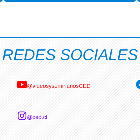
REDES SOCIALES
@videosyseminariosCED
@ced.cl