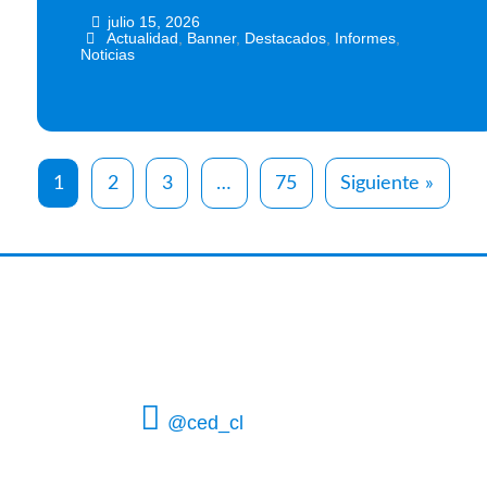
julio 15, 2026
•
•
Actualidad
,
Banner
,
Destacados
,
Informes
,
Noticias
1
2
3
…
75
Siguiente »
@ced_cl