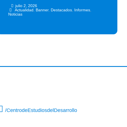
julio 2, 2026
•
•
Actualidad
,
Banner
,
Destacados
,
Informes
,
Noticias
/CentrodeEstudiosdelDesarrollo