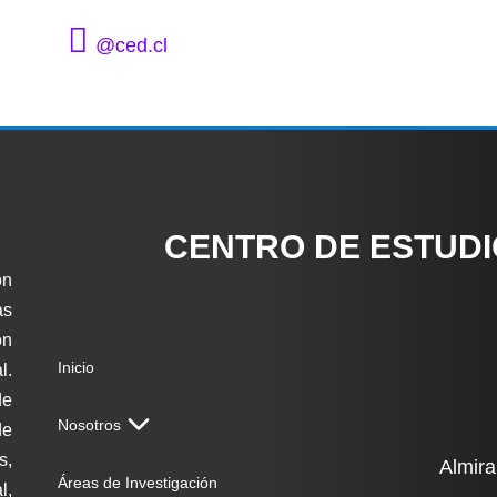
@ced.cl
CENTRO DE ESTUD
ón
as
on
Inicio
l.
de
Nosotros
de
s,
Almira
Áreas de Investigación
l,