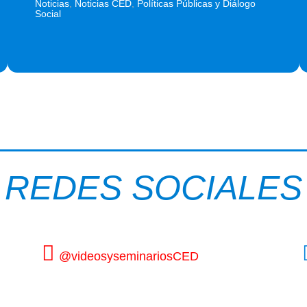
Noticias
,
Noticias CED
,
Políticas Públicas y Diálogo
Social
REDES SOCIALES
@videosyseminariosCED