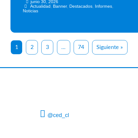
junio 30, 2026
•
•
Actualidad
,
Banner
,
Destacados
,
Informes
,
Noticias
1
2
3
…
74
Siguiente »
@ced_cl