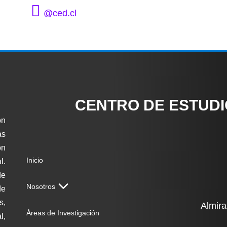
@ced.cl
CENTRO DE ESTUD
ón
as
on
Inicio
l.
de
Nosotros
de
s,
Almira
Áreas de Investigación
l,