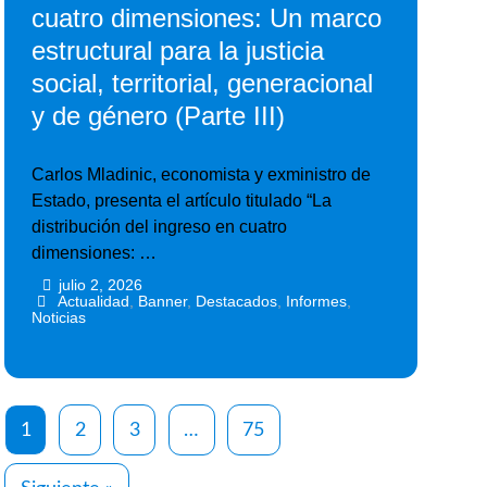
cuatro dimensiones: Un marco
estructural para la justicia
social, territorial, generacional
y de género (Parte III)
Carlos Mladinic, economista y exministro de
Estado, presenta el artículo titulado “La
distribución del ingreso en cuatro
dimensiones: …
julio 2, 2026
•
•
Actualidad
,
Banner
,
Destacados
,
Informes
,
Noticias
1
2
3
…
75