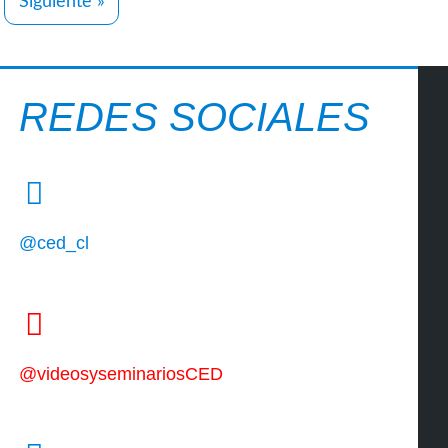
Siguiente »
REDES SOCIALES
@ced_cl
@videosyseminariosCED