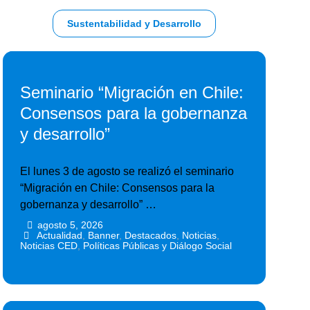
Sustentabilidad y Desarrollo
Seminario “Migración en Chile:
Consensos para la gobernanza
y desarrollo”
El lunes 3 de agosto se realizó el seminario
“Migración en Chile: Consensos para la
gobernanza y desarrollo” …
agosto 5, 2026
•
•
Actualidad
,
Banner
,
Destacados
,
Noticias
,
Noticias CED
,
Políticas Públicas y Diálogo Social