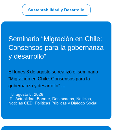
Sustentabilidad y Desarrollo
Seminario “Migración en Chile:
Consensos para la gobernanza
y desarrollo”
El lunes 3 de agosto se realizó el seminario
“Migración en Chile: Consensos para la
gobernanza y desarrollo” …
agosto 5, 2026
•
•
Actualidad
,
Banner
,
Destacados
,
Noticias
,
Noticias CED
,
Políticas Públicas y Diálogo Social