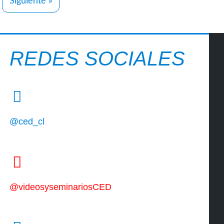
Siguiente »
REDES SOCIALES
@ced_cl
@videosyseminariosCED