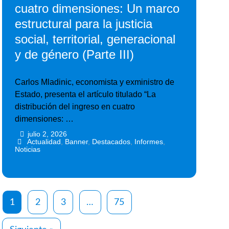
cuatro dimensiones: Un marco
estructural para la justicia
social, territorial, generacional
y de género (Parte III)
Carlos Mladinic, economista y exministro de
Estado, presenta el artículo titulado “La
distribución del ingreso en cuatro
dimensiones: …
julio 2, 2026
•
•
Actualidad
,
Banner
,
Destacados
,
Informes
,
Noticias
1
2
3
…
75