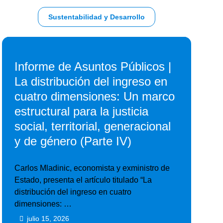
Sustentabilidad y Desarrollo
Informe de Asuntos Públicos |
La distribución del ingreso en
cuatro dimensiones: Un marco
estructural para la justicia
social, territorial, generacional
y de género (Parte IV)
Carlos Mladinic, economista y exministro de
Estado, presenta el artículo titulado “La
distribución del ingreso en cuatro
dimensiones: …
julio 15, 2026
•
•