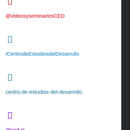
@videosyseminariosCED
/CentrodeEstudiosdelDesarrollo
centro-de-estudios-del-desarrollo
@ced.cl