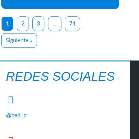
1
2
3
…
74
Siguiente »
REDES SOCIALES
@ced_cl