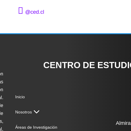
@ced.cl
CENTRO DE ESTUD
ón
as
on
Inicio
l.
de
Nosotros
de
s,
Almira
Áreas de Investigación
l,