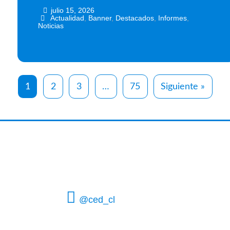
julio 15, 2026
•
•
Actualidad
,
Banner
,
Destacados
,
Informes
,
Noticias
1
2
3
…
75
Siguiente »
@ced_cl