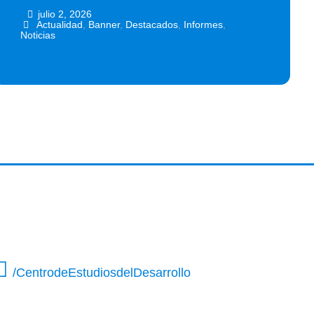
julio 2, 2026
•
•
Actualidad
,
Banner
,
Destacados
,
Informes
,
Noticias
/CentrodeEstudiosdelDesarrollo