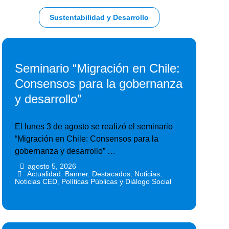
Sustentabilidad y Desarrollo
Seminario “Migración en Chile:
Consensos para la gobernanza
y desarrollo”
El lunes 3 de agosto se realizó el seminario
“Migración en Chile: Consensos para la
gobernanza y desarrollo” …
agosto 5, 2026
•
•
Actualidad
,
Banner
,
Destacados
,
Noticias
,
Noticias CED
,
Políticas Públicas y Diálogo Social