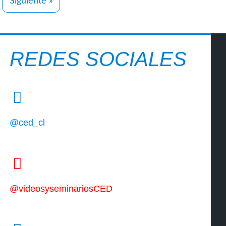
Siguiente »
REDES SOCIALES
@ced_cl
@videosyseminariosCED