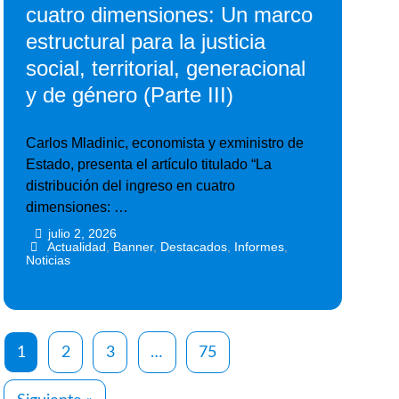
cuatro dimensiones: Un marco
estructural para la justicia
social, territorial, generacional
y de género (Parte III)
Carlos Mladinic, economista y exministro de
Estado, presenta el artículo titulado “La
distribución del ingreso en cuatro
dimensiones: …
julio 2, 2026
•
•
Actualidad
,
Banner
,
Destacados
,
Informes
,
Noticias
1
2
3
…
75