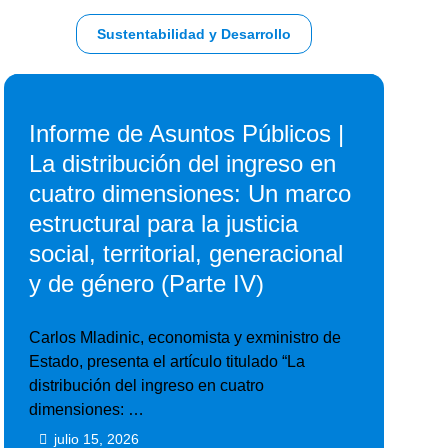
Sustentabilidad y Desarrollo
Informe de Asuntos Públicos |
La distribución del ingreso en
cuatro dimensiones: Un marco
estructural para la justicia
social, territorial, generacional
y de género (Parte IV)
Carlos Mladinic, economista y exministro de
Estado, presenta el artículo titulado “La
distribución del ingreso en cuatro
dimensiones: …
julio 15, 2026
•
•