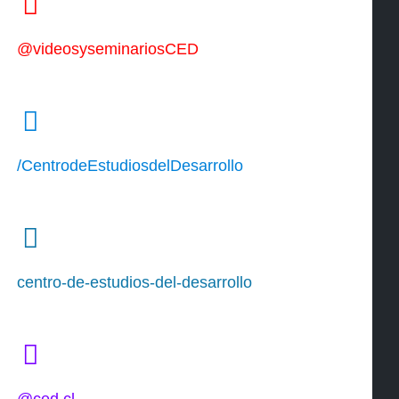
@videosyseminariosCED
/CentrodeEstudiosdelDesarrollo
centro-de-estudios-del-desarrollo
@ced.cl