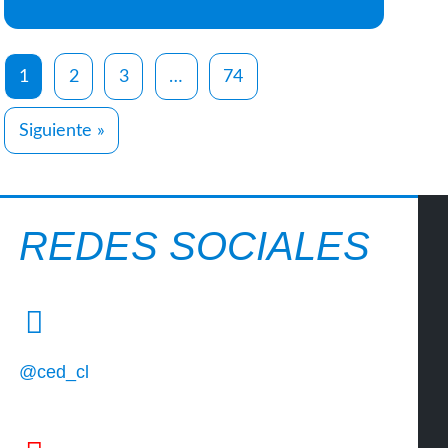
1
2
3
…
74
Siguiente »
REDES SOCIALES
@ced_cl