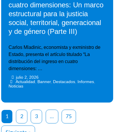
cuatro dimensiones: Un marco
estructural para la justicia
social, territorial, generacional
y de género (Parte III)
Carlos Mladinic, economista y exministro de
Estado, presenta el artículo titulado “La
distribución del ingreso en cuatro
dimensiones: …
julio 2, 2026
•
•
Actualidad
,
Banner
,
Destacados
,
Informes
,
Noticias
1
2
3
…
75