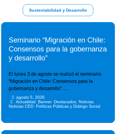
Sustentabilidad y Desarrollo
Seminario “Migración en Chile:
Consensos para la gobernanza
y desarrollo”
El lunes 3 de agosto se realizó el seminario
“Migración en Chile: Consensos para la
gobernanza y desarrollo” …
agosto 5, 2026
•
•
Actualidad
,
Banner
,
Destacados
,
Noticias
,
Noticias CED
,
Políticas Públicas y Diálogo Social