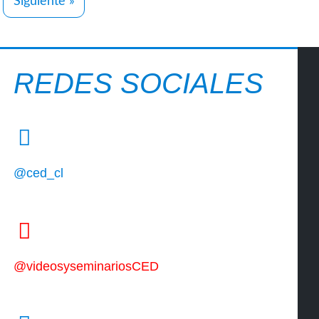
Siguiente »
REDES SOCIALES
@ced_cl
@videosyseminariosCED