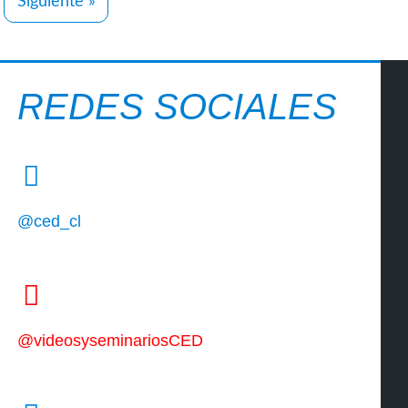
Siguiente »
REDES SOCIALES
@ced_cl
@videosyseminariosCED