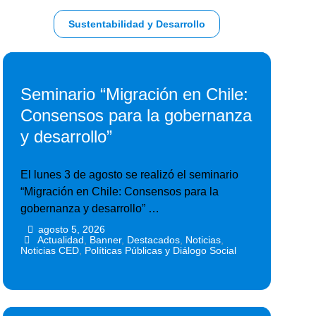
Sustentabilidad y Desarrollo
Seminario “Migración en Chile:
Consensos para la gobernanza
y desarrollo”
El lunes 3 de agosto se realizó el seminario
“Migración en Chile: Consensos para la
gobernanza y desarrollo” …
agosto 5, 2026
•
•
Actualidad
,
Banner
,
Destacados
,
Noticias
,
Noticias CED
,
Políticas Públicas y Diálogo Social