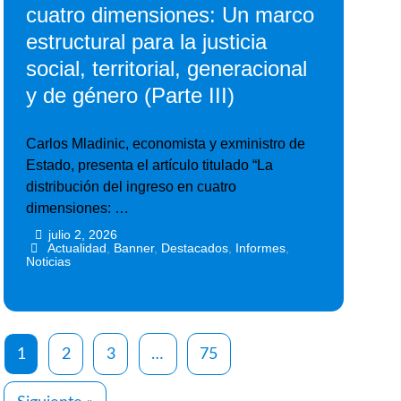
cuatro dimensiones: Un marco
estructural para la justicia
social, territorial, generacional
y de género (Parte III)
Carlos Mladinic, economista y exministro de
Estado, presenta el artículo titulado “La
distribución del ingreso en cuatro
dimensiones: …
julio 2, 2026
•
•
Actualidad
,
Banner
,
Destacados
,
Informes
,
Noticias
1
2
3
…
75