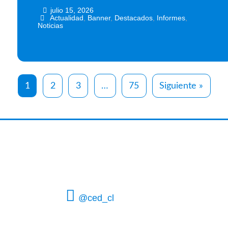
julio 15, 2026
•
•
Actualidad
,
Banner
,
Destacados
,
Informes
,
Noticias
1
2
3
…
75
Siguiente »
@ced_cl