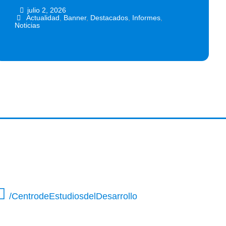
julio 2, 2026
•
•
Actualidad
,
Banner
,
Destacados
,
Informes
,
Noticias
/CentrodeEstudiosdelDesarrollo