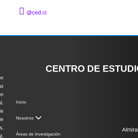
@ced.cl
CENTRO DE ESTUD
ón
as
on
Inicio
l.
de
Nosotros
de
s,
Almira
Áreas de Investigación
l,