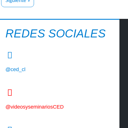
Siguiente »
REDES SOCIALES
@ced_cl
@videosyseminariosCED