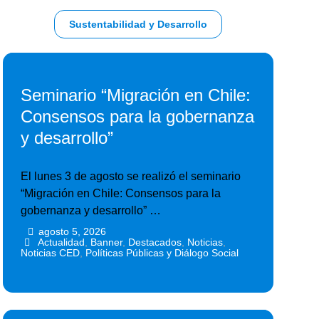
Sustentabilidad y Desarrollo
Seminario “Migración en Chile:
Consensos para la gobernanza
y desarrollo”
El lunes 3 de agosto se realizó el seminario
“Migración en Chile: Consensos para la
gobernanza y desarrollo” …
agosto 5, 2026
•
•
Actualidad
,
Banner
,
Destacados
,
Noticias
,
Noticias CED
,
Políticas Públicas y Diálogo Social