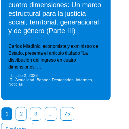
cuatro dimensiones: Un marco
estructural para la justicia
social, territorial, generacional
y de género (Parte III)
Carlos Mladinic, economista y exministro de
Estado, presenta el artículo titulado “La
distribución del ingreso en cuatro
dimensiones: …
julio 2, 2026
•
•
Actualidad
,
Banner
,
Destacados
,
Informes
,
Noticias
1
2
3
…
75