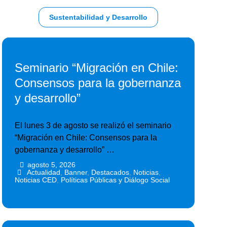
Sustentabilidad y Desarrollo
Seminario “Migración en Chile:
Consensos para la gobernanza
y desarrollo”
El lunes 3 de agosto se realizó el seminario
“Migración en Chile: Consensos para la
gobernanza y desarrollo” …
agosto 5, 2026
•
•
Actualidad
,
Banner
,
Destacados
,
Noticias
,
Noticias CED
,
Políticas Públicas y Diálogo Social