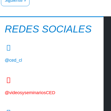
Siguiente »
REDES SOCIALES
@ced_cl
@videosyseminariosCED