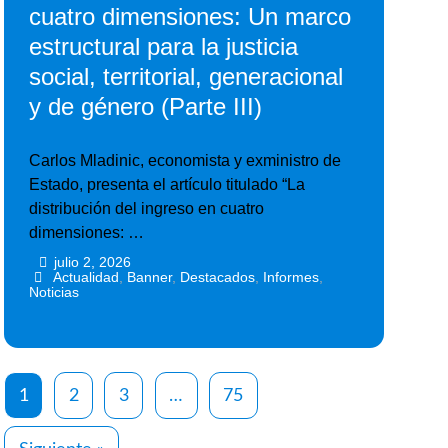
cuatro dimensiones: Un marco
estructural para la justicia
social, territorial, generacional
y de género (Parte III)
Carlos Mladinic, economista y exministro de
Estado, presenta el artículo titulado “La
distribución del ingreso en cuatro
dimensiones: …
julio 2, 2026
•
•
Actualidad
,
Banner
,
Destacados
,
Informes
,
Noticias
1
2
3
…
75