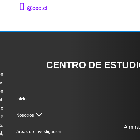
@ced.cl
CENTRO DE ESTUD
ón
as
on
Inicio
l.
de
Nosotros
de
s,
Almira
Áreas de Investigación
l,