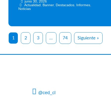
junio 30, 2026
•
•
Actualidad
,
Banner
,
Destacados
,
Informes
,
Noticias
1
2
3
…
74
Siguiente »
@ced_cl