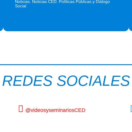
Noticias
,
Noticias CED
,
Políticas Públicas y Diálogo
Social
REDES SOCIALES
@videosyseminariosCED