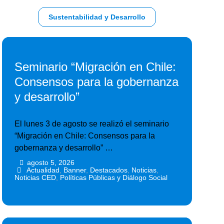
Sustentabilidad y Desarrollo
Seminario “Migración en Chile:
Consensos para la gobernanza
y desarrollo”
El lunes 3 de agosto se realizó el seminario
“Migración en Chile: Consensos para la
gobernanza y desarrollo” …
agosto 5, 2026
•
•
Actualidad
,
Banner
,
Destacados
,
Noticias
,
Noticias CED
,
Políticas Públicas y Diálogo Social