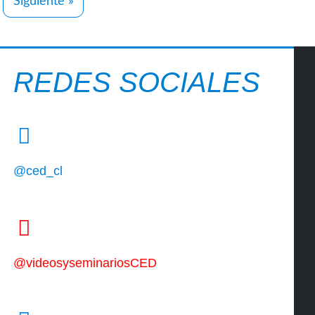
Siguiente »
REDES SOCIALES
@ced_cl
@videosyseminariosCED