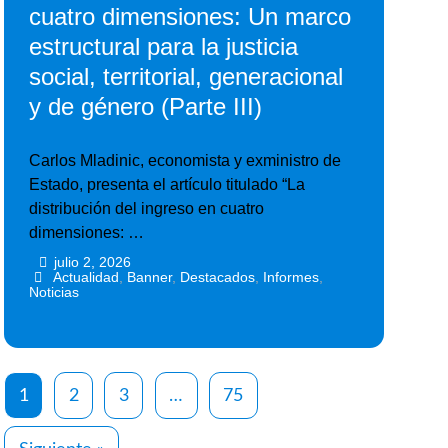
cuatro dimensiones: Un marco
estructural para la justicia
social, territorial, generacional
y de género (Parte III)
Carlos Mladinic, economista y exministro de
Estado, presenta el artículo titulado “La
distribución del ingreso en cuatro
dimensiones: …
julio 2, 2026
•
•
Actualidad
,
Banner
,
Destacados
,
Informes
,
Noticias
1
2
3
…
75