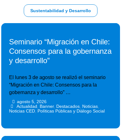
Sustentabilidad y Desarrollo
Seminario “Migración en Chile:
Consensos para la gobernanza
y desarrollo”
El lunes 3 de agosto se realizó el seminario
“Migración en Chile: Consensos para la
gobernanza y desarrollo” …
agosto 5, 2026
•
•
Actualidad
,
Banner
,
Destacados
,
Noticias
,
Noticias CED
,
Políticas Públicas y Diálogo Social