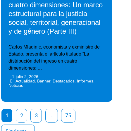
cuatro dimensiones: Un marco
estructural para la justicia
social, territorial, generacional
y de género (Parte III)
Carlos Mladinic, economista y exministro de
Estado, presenta el artículo titulado “La
distribución del ingreso en cuatro
dimensiones: …
julio 2, 2026
•
•
Actualidad
,
Banner
,
Destacados
,
Informes
,
Noticias
1
2
3
…
75