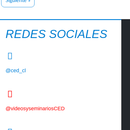
Siguiente »
REDES SOCIALES
@ced_cl
@videosyseminariosCED