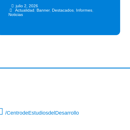
julio 2, 2026
•
•
Actualidad
,
Banner
,
Destacados
,
Informes
,
Noticias
/CentrodeEstudiosdelDesarrollo