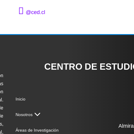
@ced.cl
CENTRO DE ESTUD
ón
as
on
Inicio
l.
de
Nosotros
de
s,
Almira
Áreas de Investigación
l,