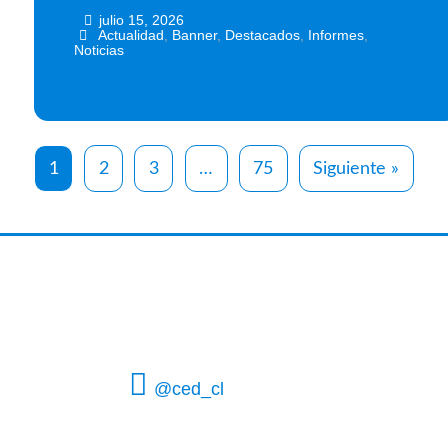
julio 15, 2026
•
•
Actualidad
,
Banner
,
Destacados
,
Informes
,
Noticias
1
2
3
…
75
Siguiente »
@ced_cl