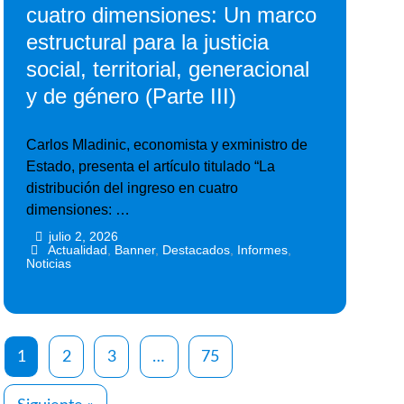
cuatro dimensiones: Un marco
estructural para la justicia
social, territorial, generacional
y de género (Parte III)
Carlos Mladinic, economista y exministro de
Estado, presenta el artículo titulado “La
distribución del ingreso en cuatro
dimensiones: …
julio 2, 2026
•
•
Actualidad
,
Banner
,
Destacados
,
Informes
,
Noticias
1
2
3
…
75