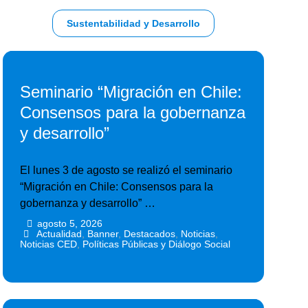
Sustentabilidad y Desarrollo
Seminario “Migración en Chile:
Consensos para la gobernanza
y desarrollo”
El lunes 3 de agosto se realizó el seminario
“Migración en Chile: Consensos para la
gobernanza y desarrollo” …
agosto 5, 2026
•
•
Actualidad
,
Banner
,
Destacados
,
Noticias
,
Noticias CED
,
Políticas Públicas y Diálogo Social